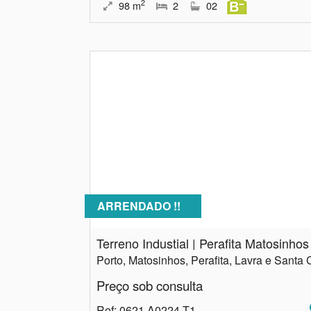
2
98
m
2
02
ARRENDADO !!
Terreno Industial | Perafita Matosinhos
Preço sob consulta
Ref
: 0621 A0224.T1