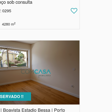
eço sob consulta
f
: 0295
2
4280
m
SERVADO !!
 | Boavista Estadio Bessa | Porto