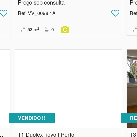
Preço sob consulta
Pr
Ref
: VV_0098.1A
Re
2
53
m
01
VENDIDO !!
RE
Multifamiliar - Vermoim - Maia
T1 Duplex novo | Porto
T3