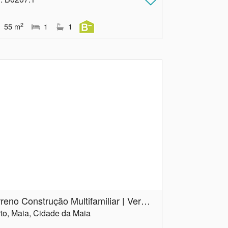
2
55
m
1
1
Terreno Construção Multifamiliar | Vermoim | Maia
to, Maia, Cidade da Maia