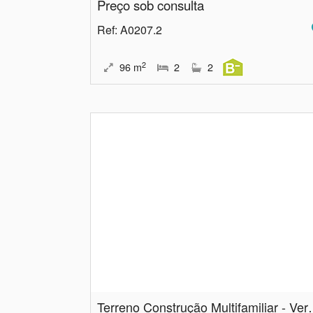
Preço sob consulta
Ref
: A0207.2
2
96
m
2
2
Terreno Construção 