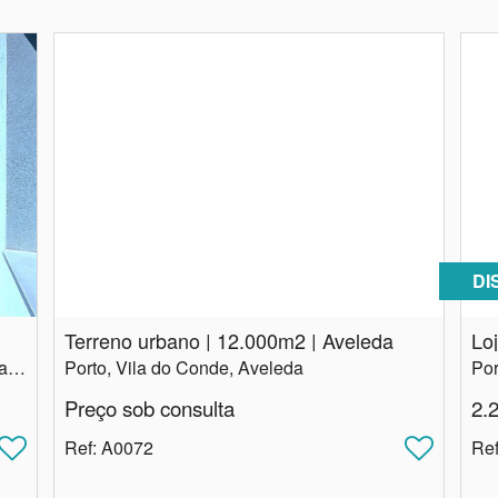
DI
Terreno urbano | 12.​000m2 | Aveleda
Porto, Matosinhos, Matosinhos e Leça da Palmeira
Porto, Vila do Conde, Aveleda
Preço sob consulta
2.
Ref
: A0072
Re