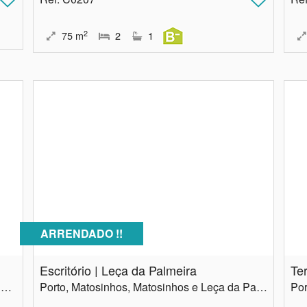
2
75
m
2
1
ARRENDADO !!
Escritório | Leça da Palmeira
Porto, Porto, Cedofeita, Ildefonso, Sé, Miragaia, Nicolau, Vitória
Porto, Matosinhos, Matosinhos e Leça da Palmeira
Por