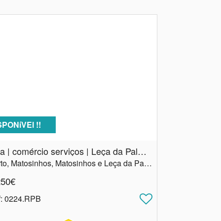
SPONíVEl !!
Loja | comércio serviços | Leça da Palmeira
Porto, Matosinhos, Matosinhos e Leça da Palmeira
250€
f
: 0224.RPB