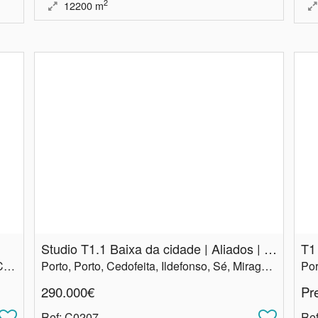
2
12200
m
Studio T1.​1 Baixa da cidade | Aliados | Porto
T1
Porto, Matosinhos, Perafita, Lavra e Santa Cruz do Bispo
Porto, Porto, Cedofeita, Ildefonso, Sé, Miragaia, Nicolau, Vitória
290.000€
Pr
Ref
: C0207
Re