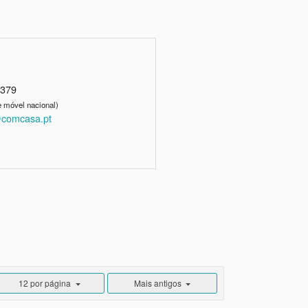
3379
 móvel nacional)
comcasa.pt
12 por página
Mais antigos