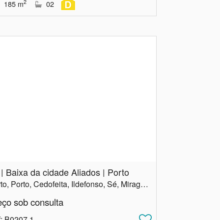
2
185
m
02
 | Baixa da cidade Aliados | Porto
Porto, Porto, Cedofeita, Ildefonso, Sé, Miragaia, Nicolau, Vitória
eço sob consulta
f
: B0207.1