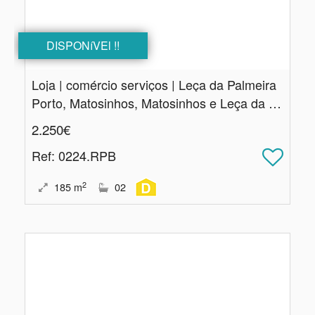
DISPONíVEl !!
Loja | comércio serviços | Leça da Palmeira
Porto, Matosinhos, Matosinhos e Leça da Palmeira
2.250€
Ref
: 0224.RPB
2
185
m
02