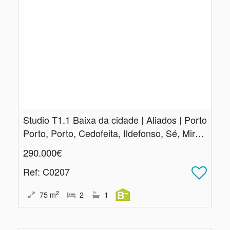
Studio T1.​1 Baixa da cidade | Aliados | Porto
Porto, Porto, Cedofeita, Ildefonso, Sé, Miragaia, Nicolau, Vitória
290.000€
Ref
: C0207
2
75
m
2
1