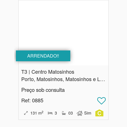
ARRENDADO!!
T3 | Centro Matosinhos
Porto, Matosinhos, Matosinhos e Leça da Palmeira
Preço sob consulta
Ref
: 0885
2
131
m
3
03
Sim