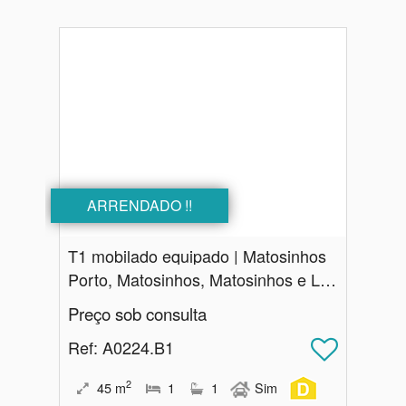
ARRENDADO !!
T1 mobilado equipado | Matosinhos
Porto, Matosinhos, Matosinhos e Leça da Palmeira
Preço sob consulta
Ref
: A0224.B1
2
45
m
1
1
Sim