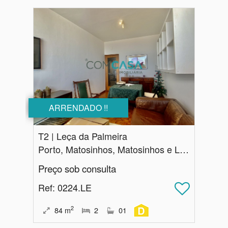
ARRENDADO !!
T2 | Leça da Palmeira
Porto, Matosinhos, Matosinhos e Leça da Palmeira
Preço sob consulta
Ref
: 0224.LE
2
84
m
2
01