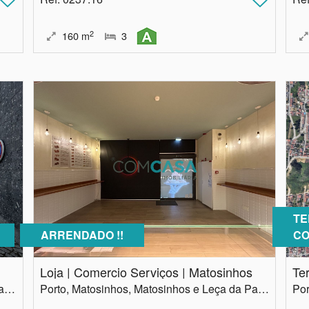
2
160
m
3
TE
ARRENDADO !!
CO
Loja | Comercio Serviços | Matosinhos
Braga, Vila Nova de Famalicão, Vilarinho das Cambas
Porto, Matosinhos, Matosinhos e Leça da Palmeira