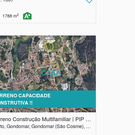
2
1788
m
RRENO CAPACIDADE
NSTRUTIVA !!
Terreno Construção Multifamiliar | PIP aprovado |
Porto, Gondomar, Gondomar (São Cosme), Valbom e Jovim