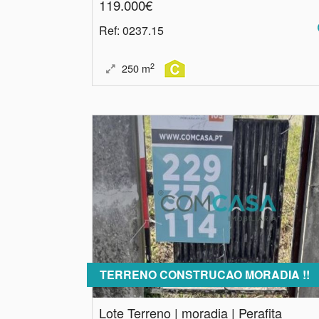
119.000€
Ref
: 0237.15
2
250
m
TERRENO CONSTRUCAO MORADIA !!
Lote Terreno | moradia | Perafita