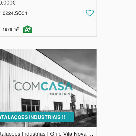
0.000€
f
: 0224.SC34
2
1976
m
STALAÇOES INDUSTRIAIS !!
Instalaçoes Industrias | Grijo Vila Nova de Gaia