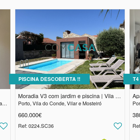
PISCINA DESCOBERTA !!
T4
Moradia V3 com jardim e piscina | Vila do Conde
Porto, Matosinhos, Matosinhos e Leça da Palmeira
Porto, Vila do Conde, Vilar e Mosteiró
660.000€
38
Ref
: 0224.SC36
Re