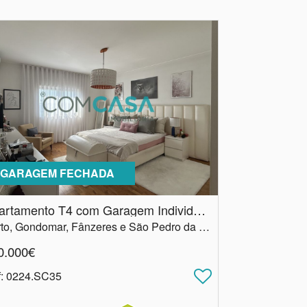
 GARAGEM FECHADA
Apartamento T4 com Garagem Individual | Gondomar
Porto, Gondomar, Fânzeres e São Pedro da Cova
0.000€
f
: 0224.SC35