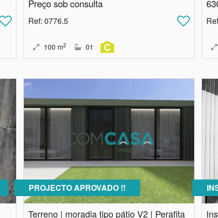
Preço sob consulta
63
Ref
: 0776.5
Re
2
100
m
01
PROJECTO APROVADO !!
IN
Terreno | moradia tipo pátio V2 | Perafita