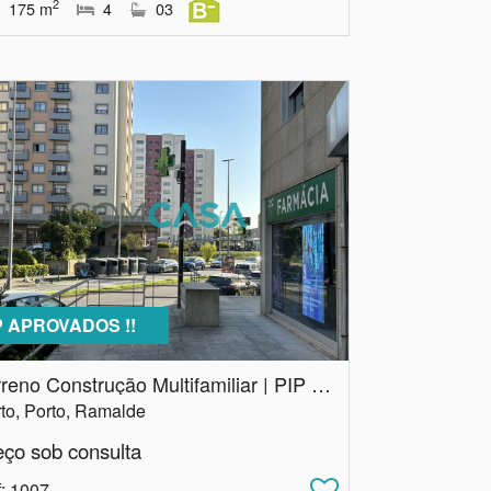
2
175
m
4
03
P APROVADOS !!
Terreno Construção Multifamiliar | PIP aprovado | Porto
to, Porto, Ramalde
eço sob consulta
f
: 1007