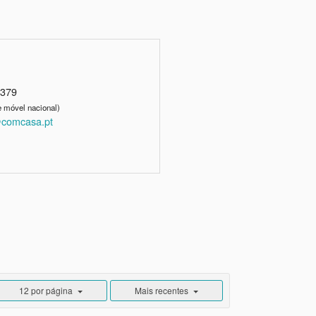
3379
 móvel nacional)
comcasa.pt
12 por página
Mais recentes