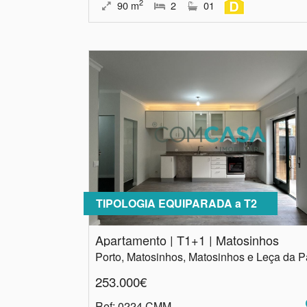
2
90
m
2
01
TIPOLOGIA EQUIPARADA a T2
Apartamento | T1+1 | Matosinhos
253.000€
Ref
: 0224.CMM