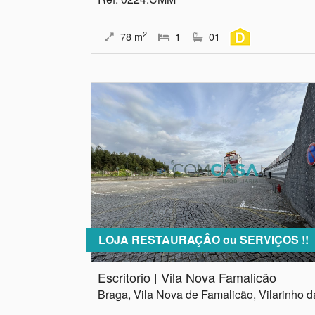
2
78
m
1
01
LOJA RESTAURAÇÂO ou SERVIÇOS !!
Escritorio | Vila Nova Famalicão