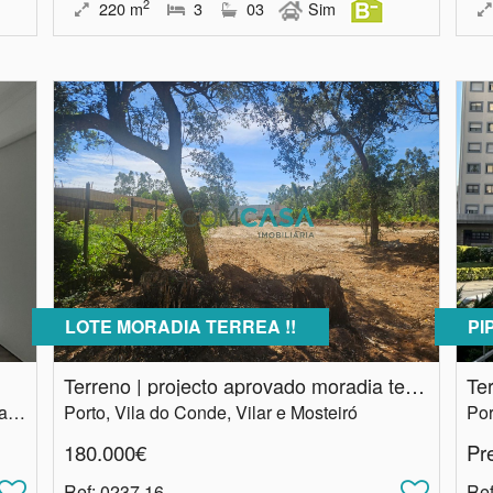
2
220
m
3
03
Sim
LOTE MORADIA TERREA !!
PI
Terreno | projecto aprovado moradia terrea | Vila do Conde
Porto, Matosinhos, Matosinhos e Leça da Palmeira
Porto, Vila do Conde, Vilar e Mosteiró
Por
180.000€
Pr
Ref
: 0237.16
Re