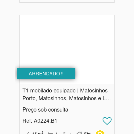
ARRENDADO !!
T1 mobilado equipado | Matosinhos
Porto, Matosinhos, Matosinhos e Leça da Palmeira
Preço sob consulta
Ref
: A0224.B1
2
45
m
1
1
Sim