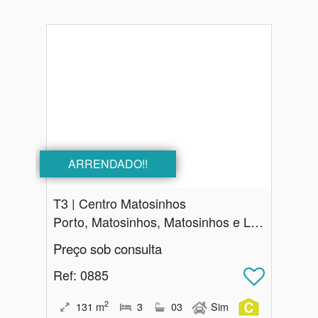
ARRENDADO!!
T3 | Centro Matosinhos
Porto, Matosinhos, Matosinhos e Leça da Palmeira
Preço sob consulta
Ref
: 0885
2
131
m
3
03
Sim