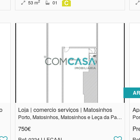
2
53
m
01
AR
to
Loja | comercio serviços | Matosinhos
Porto, Matosinhos, Matosinhos e Leça da Palmeira
Por
750€
Pr
Ref
: 0224.LLECAAL
Re