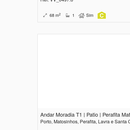
2
68
m
1
Sim