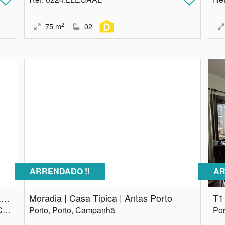
2
75
m
02
ARRENDADO !!
AR
Andar Moradia T1 | Patio | Perafita Matosinhos
Moradia | Casa Tipica | Antas Porto
T1
Porto, Matosinhos, Perafita, Lavra e Santa Cruz do Bispo
Porto, Porto, Campanhã