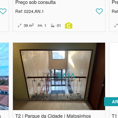
Preço sob consulta
Pr
Ref
: 0224.AN.1
Re
2
39
m
1
01
AR
a
T2 | Parque da Cidade | Matosinhos
T1