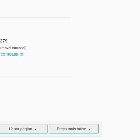
3379
 móvel nacional)
comcasa.pt
12 por página
Preço mais baixo