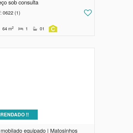
eço sob consulta
f
: 0622 (1)
2
64
m
1
01
RENDADO !!
 mobilado equipado | Matosinhos