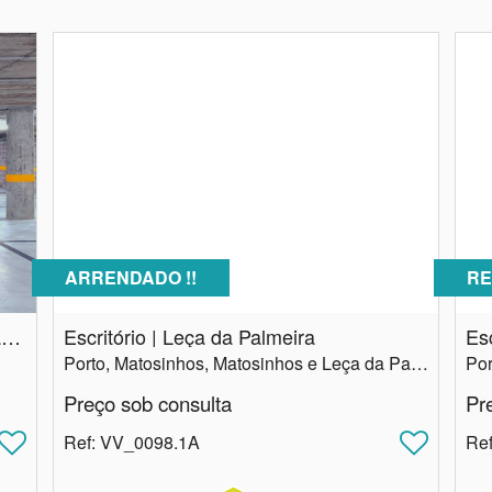
ARRENDADO !!
RE
Lugar de Garagem | ao Estadio do Dragão | Vigilancia | Antas Porto
Escritório | Leça da Palmeira
Esc
Porto, Matosinhos, Matosinhos e Leça da Palmeira
Preço sob consulta
Pr
Ref
: VV_0098.1A
Re