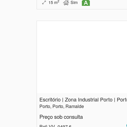
2
15
m
Sim
Escritório | Zona Industrial Porto | Por
Porto, Porto, Ramalde
Preço sob consulta
Ref
: VV_0497.6