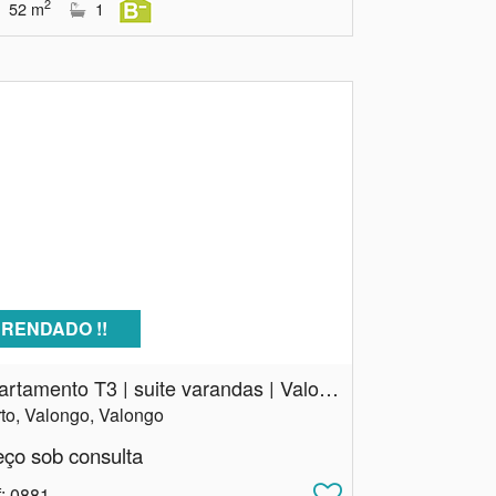
2
52
m
1
RENDADO !!
Apartamento T3 | suite varandas | Valongo
to, Valongo, Valongo
eço sob consulta
f
: 0881