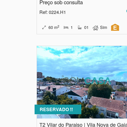
Preço sob consulta
Ref
: 0224.H1
2
60
m
1
01
Sim
RESERVADO !!
T2 Vilar do Paraiso | Vila Nova de Gai