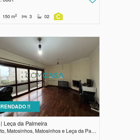
2
150
m
3
02
RENDADO !!
 | Leça da Palmeira
Porto, Matosinhos, Matosinhos e Leça da Palmeira