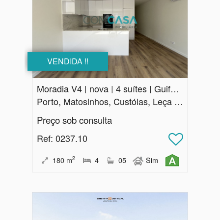
VENDIDA !!
Moradia V4 | nova | 4 suítes | Guifoes Matosinhos
Porto, Matosinhos, Custóias, Leça do Balio e Guifões
Preço sob consulta
Ref
: 0237.10
2
180
m
4
05
Sim