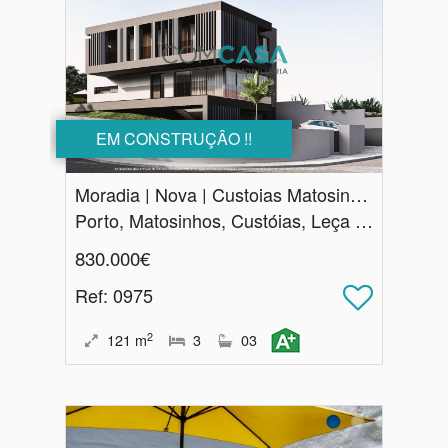
EM CONSTRUÇÂO !!
Moradia | Nova | Custoias Matosinhos
Porto, Matosinhos, Custóias, Leça do Balio e Guifões
830.000€
Ref
: 0975
2
121
m
3
03