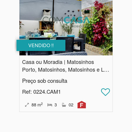
VENDIDO !!
Casa ou Moradia | Matosinhos
Porto, Matosinhos, Matosinhos e Leça da Palmeira
Preço sob consulta
Ref
: 0224.CAM1
2
88
m
3
02