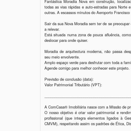
Fantástica Moradia Nova em construção, localiz
todas as vias rápidas e auto-estradas para Norte 
outras. A escassos minutos do Aeroporto Francisco 
Sair da sua Nova Moradia sem ter de se preocupar c
a relevar. 

Está situada numa zona de pouca afluência, como t
deslocar para onde quiser.

Moradia de arquitectura moderna, não passa des
seu meio envolvente.

Amplo espaço verde para desfrutar com toda a famí
Agende comigo para melhor conhecer este projeto.

Previsão de conclusão (data): 

Valor Patrimonial Tributário (VPT): 

__________________________________________
A ComCasa® Imobiliária nasce com a Missão de pres
O nosso objetivo é criar valor patrimonial e rend
profissional (que integra elementos ligados à Ge
CMVM), respeitando assim os padrões de Ética, Disc