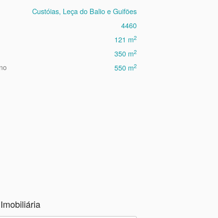
Custóias, Leça do Balio e Guifões
4460
2
121 m
2
350 m
2
eno
550 m
Imobiliária