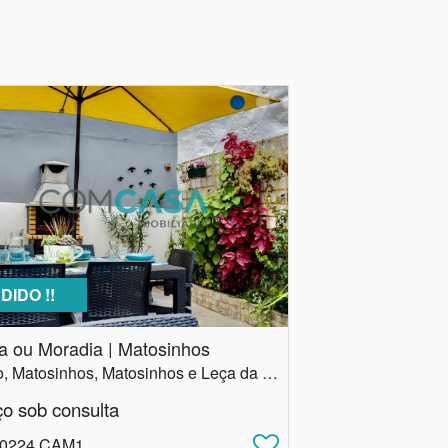
DIDO !!
a ou Moradia | Matosinhos
Porto, Matosinhos, Matosinhos e Leça da Palmeira
ço sob consulta
 0224.CAM1