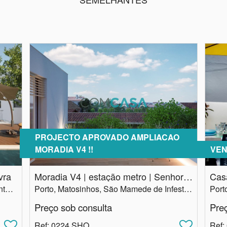
PROJECTO APROVADO AMPLIACAO
MORADIA V4 !!
VEN
vra
Moradia V4 | estação metro | Senhora Hora Matosinhos
Cas
Porto, Matosinhos, Perafita, Lavra e Santa Cruz do Bispo
Porto, Matosinhos, São Mamede de Infesta e Senhora da Hora
Preço sob consulta
Pre
Ref
: 0224.SHO
Ref
: