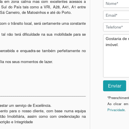
ada em zona calma mas com excelentes acessos a 
e Sul do País tais como a VRI, A28, A41, A1 entre 
Sá Carneiro, de Matosinhos e até do Porto.

om o trânsito local, será certamente uma constante 
al não terá dificuldade na sua mobilidade para se 
percebida e enquadra-se também perfeitamente no 
lia nos seus momentos de lazer.

____________________________________________________

*
Preenchimento
Ao clicar em
tar um serviço de Excelência.

Privacidade
.
imento para o nosso cliente, com base numa equipa 
stão Imobiliária, assim como com credenciação na 
rição e Integridade
