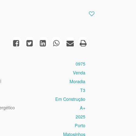
0975
Venda
l
Moradia
T3
Em Construção
ergético
A+
2025
Porto
Matosinhos