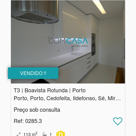
VENDIDO !!
T3 | Boavista Rotunda | Porto
Porto, Porto, Cedofeita, Ildefonso, Sé, Miragaia, Nicolau, Vitória
Preço sob consulta
Ref
: 0285.3
2
113
m
1