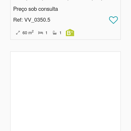
Preço sob consulta
Ref
: VV_0350.5
2
60
m
1
1