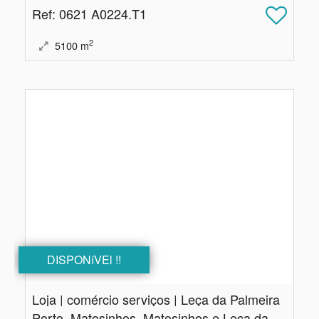
Ref
: 0621 A0224.T1
2
5100
m
DISPONíVEl !!
Loja | comércio serviços | Leça da Palmeira
Porto, Matosinhos, Matosinhos e Leça da Palmeira