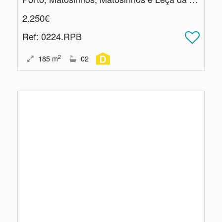
2.250€
Ref
: 0224.RPB
2
185
m
02