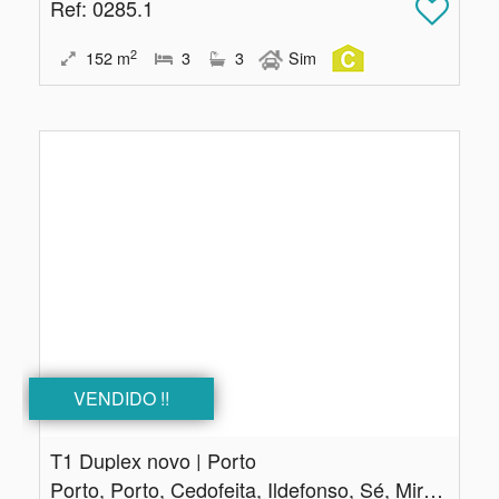
Ref
: 0285.1
2
152
m
3
3
Sim
VENDIDO !!
T1 Duplex novo | Porto
Porto, Porto, Cedofeita, Ildefonso, Sé, Miragaia, Nicolau, Vitória