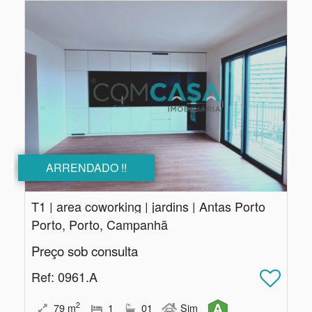
ARRENDADO !!
T1 | area coworking | jardins | Antas Porto
Porto, Porto, Campanhã
Preço sob consulta
Ref
: 0961.A
2
79
m
1
01
Sim