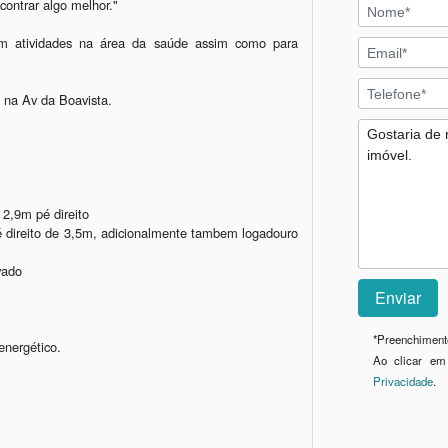
ontrar algo melhor."

em atividades na área da saúde assim como para 
na Av da Boavista.  

2,9m pé direito

 direito de 3,5m, adicionalmente tambem logadouro 
vado

*
Preenchimento
nergético. 

Ao clicar em
Privacidade
.
_________________________________________________________________