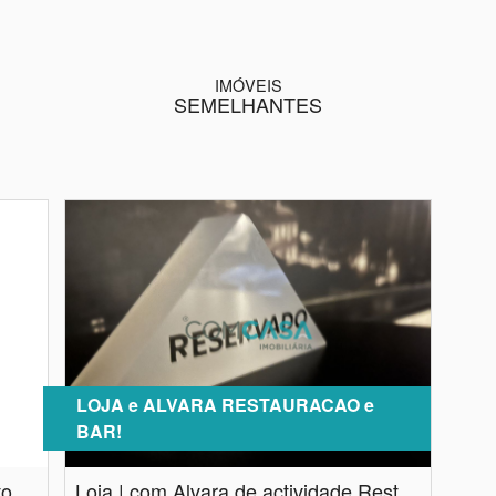
IMÓVEIS
SEMELHANTES
LOJA e ALVARA RESTAURACAO e
BAR!
to
Loja | com Alvara de actividade Restauração e Bar | Porto