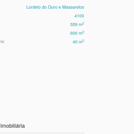
Lordelo do Ouro e Massarelos
4100
2
559 m
2
600 m
2
eno
40 m
Imobiliária