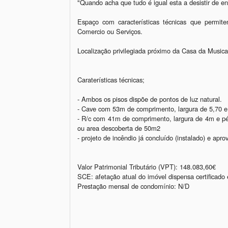
"Quando acha que tudo é igual esta a desistir de enc
Espaço com características técnicas que permit
Comercio ou Serviços. 

Localização privilegiada próximo da Casa da Musica 
Caraterísticas técnicas;

- Ambos os pisos dispõe de pontos de luz natural. 

- Cave com 53m de comprimento, largura de 5,70 e 
- R/c com 41m de comprimento, largura de 4m e pé
ou area descoberta de 50m2

- projeto de incêndio já concluído (instalado) e apro
Valor Patrimonial Tributário (VPT): 148.083,60€

SCE: afetação atual do imóvel dispensa certificado e
Prestação mensal de condomínio: N/D

__________________________________________