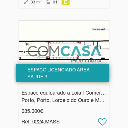
2
33
m
01
ESPAÇO LICENCIADO AREA
SAUDE !!
Espaço equiparado a Loja | Comercio ou Serviços | Casa da Musica Porto
Porto, Porto, Lordelo do Ouro e Massarelos
635.000€
Ref
: 0224.MASS