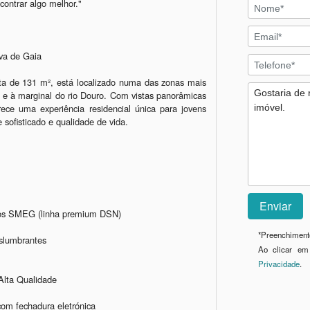
ontrar algo melhor."

va de Gaia

a de 131 m², está localizado numa das zonas mais 
a e à marginal do rio Douro. Com vistas panorâmicas 
ece uma experiência residencial única para jovens 
 sofisticado e qualidade de vida.

cos SMEG (linha premium DSN)

*
Preenchimento
slumbrantes

Ao clicar em
Privacidade
.
lta Qualidade

 fechadura eletrónica
