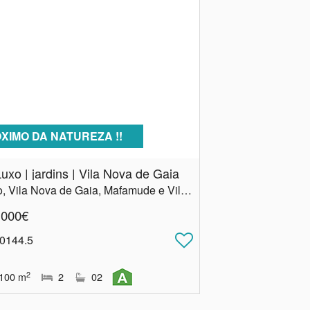
XIMO DA NATUREZA !!
uxo | jardins | Vila Nova de Gaia
Porto, Vila Nova de Gaia, Mafamude e Vilar do Paraíso
.000€
 0144.5
2
100
m
2
02