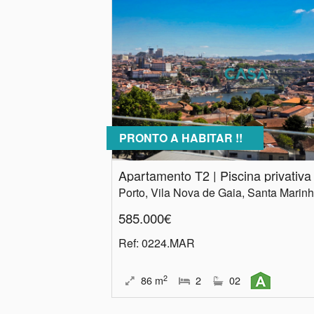
PRONTO A HABITAR !!
585.000€
Ref
: 0224.MAR
2
86
m
2
02