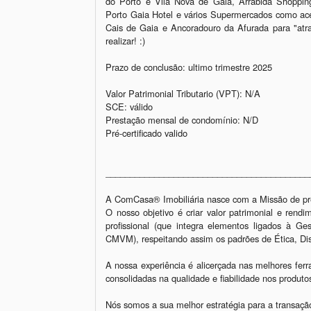
do Porto e Vila Nova de Gaia, Arrabida Shopping
Porto Gaia Hotel e vários Supermercados como aces
Cais de Gaia e Ancoradouro da Afurada para "atr
realizar! :) 

Prazo de conclusão: ultimo trimestre 2025

Valor Patrimonial Tributario (VPT): N/A

SCE: válido

Prestação mensal de condomínio: N/D

Pré-certificado valido  

__________________________________________
A ComCasa® Imobiliária nasce com a Missão de pres
O nosso objetivo é criar valor patrimonial e rend
profissional (que integra elementos ligados à Ge
CMVM), respeitando assim os padrões de Ética, Disc
A nossa experiência é alicerçada nas melhores ferr
consolidadas na qualidade e fiabilidade nos produt
Nós somos a sua melhor estratégia para a transação