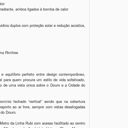
or

 radiante, ambos ligados à bomba de calor

vidros duplos com proteção solar e redução acústica, 
ma Rimfree

 equilíbrio perfeito entre design contemporâneo, 
eal para quem procura um estilo de vida sofisticado, 
o de uma vista única sobre o Douro e a Cidade do 
omínio fechado “vertical” sendo que na cobertura 
sporto ao ar livre, sempre com vistas desafogadas 
do Douro.

tro da Linha Rubi com acesso facilitado ao centro 