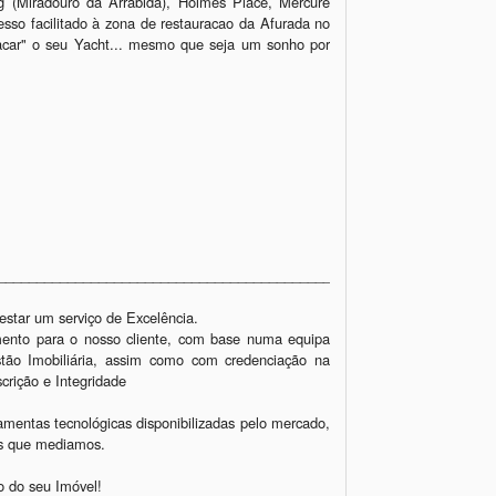
 (Miradouro da Arrabida), Holmes Place, Mercure 
so facilitado à zona de restauracao da Afurada no 
acar" o seu Yacht... mesmo que seja um sonho por 
_________________________________________________________________
tar um serviço de Excelência.

imento para o nosso cliente, com base numa equipa 
stão Imobiliária, assim como com credenciação na 
rição e Integridade

amentas tecnológicas disponibilizadas pelo mercado, 
os que mediamos.

 do seu Imóvel!
