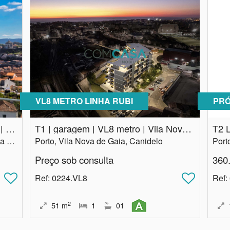
VL8 METRO LINHA RUBI
PRÓ
Apartamento T2 | Piscina privativa | Rio Douro | Vila Nova de Gaia
T1 | garagem | VL8 metro | Vila Nova Gaia
T2 L
Porto, Vila Nova de Gaia, Santa Marinha e São Pedro da Afurada
Porto, Vila Nova de Gaia, Canidelo
Preço sob consulta
360
Ref
: 0224.VL8
Ref
:
2
51
m
1
01