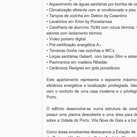
• Aquecimento de águas sanitárias por bomba de cal
• Climatização eficiente com ar condicionado e piso
• Tampos de cozinha em Dekton by Cosentino

• Lavatórios em Krion by Porcelanosa

• Caixilharia de alumínio 70/80 com rutura térmica, 
estores com isolamento térmico

• Vídeo porteiro digital

• Pré-certificação energética A+

• Torneiras Grohe nas cozinhas e WC’s

• Loiças sanitárias Geberit, com tampo Slim e siste
• Pavimentos em madeira Ribadão

• Cerâmicos Revigrés em grés porcelânico

Este apartamento representa o expoente máximo e
eficiência energética e localização privilegiada. Id
com o conforto de uma casa moderna e o privilégi
Porto.

O edifício desenvolve-se numa estrutura de cond
possui uma piscina descoberta e uma área para de
sobre a Cidade do Porto, Vila Nova de Gaia e a foz 
Como áreas envolventes destacamos a Estação de Me