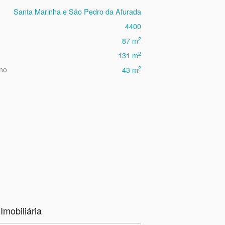
Santa Marinha e São Pedro da Afurada
4400
2
87 m
2
131 m
2
eno
43 m
Imobiliária