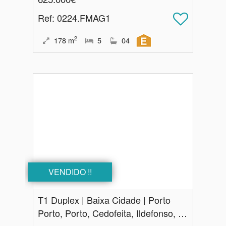
Ref
: 0224.FMAG1
2
178
m
5
04
VENDIDO !!
T1 Duplex | Baixa Cidade | Porto
Porto, Porto, Cedofeita, Ildefonso, Sé, Miragaia, Nicolau, Vitória