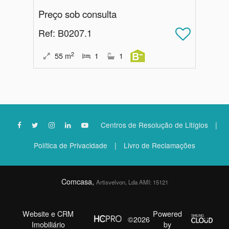
Preço sob consulta
Ref
: B0207.1
2
55
m
1
1
|
Centros de Resolução de Litígios
|
Política de Privacidade
Livro de Reclamações
Comcasa,
Artisvelvon, Lda AMI: 15121
Website e CRM
Powered
©2026
Imobiliário
by