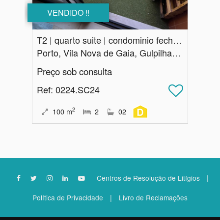
VENDIDO !!
T2 | quarto suite | condominio fechado | Valadares
Porto, Vila Nova de Gaia, Gulpilhares e Valadares
Preço sob consulta
Ref
: 0224.SC24
2
100
m
2
02
|
Centros de Resolução de Litígios
|
Política de Privacidade
Livro de Reclamações