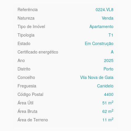
Referência
0224.VL8
Natureza
Venda
Tipo de Imóvel
Apartamento
Tipologia
T1
Estado
Em Construção
Certificado energético
A
Ano
2025
Distrito
Porto
Concelho
Vila Nova de Gaia
Freguesia
Canidelo
Código Postal
4400
2
Área Útil
51 m
2
Área Bruta
62 m
2
Área de Terreno
11 m