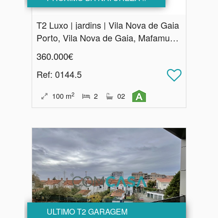
T2 Luxo | jardins | Vila Nova de Gaia
Porto, Vila Nova de Gaia, Mafamude e Vilar do Paraíso
360.000€
Ref
: 0144.5
2
100
m
2
02
ULTIMO T2 GARAGEM