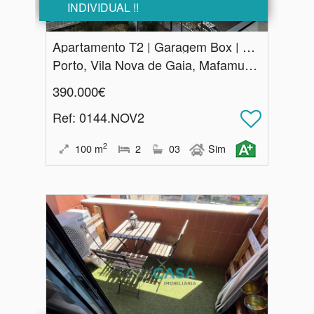
INDIVIDUAL !!
Apartamento T2 | Garagem Box | Vila Nova de Gaia
Porto, Vila Nova de Gaia, Mafamude e Vilar do Paraíso
390.000€
Ref
: 0144.NOV2
2
100
m
2
03
Sim