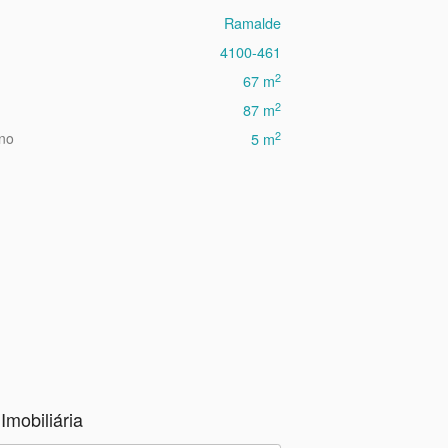
Ramalde
4100-461
2
67 m
2
87 m
2
eno
5 m
Imobiliária