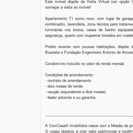
Este imóvel dispõe de Visita Virtual (ver opção 
começar a visita ao imóvel! 

Apartamento T1 como novo, com lugar de garagem,
combinado), lavandaria, zona técnica para tratame
luminárias nos tectos, casas de banho equipada
segurança, quarto com roupeiros forrados em madei
Prédio recente com poucas habitações, dispõe d
Boavista e Fundação Engenheiro António de Almeid
Condomínio incluído no valor da renda mensal.

Condições de arrendamento: 

- contrato de arrendamento

- dois meses de renda 

- caução (equivalente a dois meses) 

- fiador solvente e ou garantia. 

__________________________________________
A ComCasa® Imobiliária nasce com a Missão de pres
O nosso objetivo é criar valor patrimonial e rend