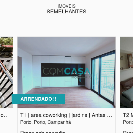
IMÓVEIS
SEMELHANTES
ARRENDADO !!
T1 | varandas | Casa da Música | Porto
T1 | area coworking | jardins | Antas Porto
T2 
Porto, Porto, Campanhã
Port
Preço sob consulta
Pre