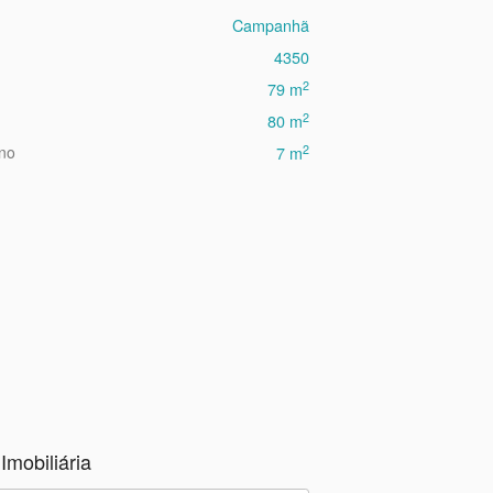
Campanhã
4350
2
79 m
2
80 m
2
eno
7 m
Imobiliária