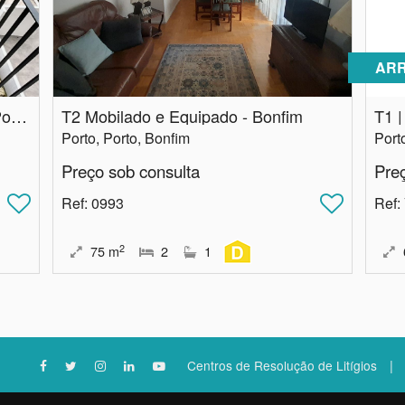
ARR
T1 | varandas | Casa da Música | Porto
T2 Mobilado e Equipado - Bonfim
T1 |
Porto, Porto, Bonfim
Port
Preço sob consulta
Pre
Ref
: 0993
Ref
:
2
75
m
2
1
|
Centros de Resolução de Litígios