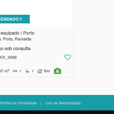
ENDADO !!
 equipado | Porto
o, Porto, Ramalde
ço sob consulta
 VV_0556
2
67
m
1
1
Sim
|
Política de Privacidade
Livro de Reclamações