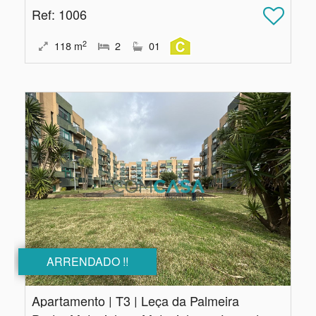
Ref
: 1006
2
118
m
2
01
ARRENDADO !!
Apartamento | T3 | Leça da Palmeira