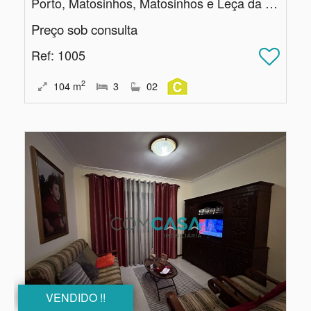
Porto, Matosinhos, Matosinhos e Leça da Palmeira
Preço sob consulta
Ref
: 1005
2
104
m
3
02
VENDIDO !!