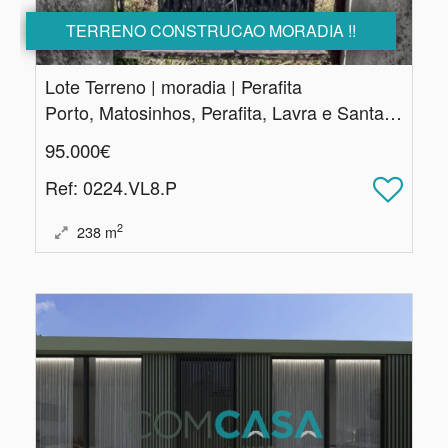
TERRENO CONSTRUCAO MORADIA !!
Lote Terreno | moradia | Perafita
Porto, Matosinhos, Perafita, Lavra e Santa Cruz do Bispo
95.000€
Ref
: 0224.VL8.P
2
238
m