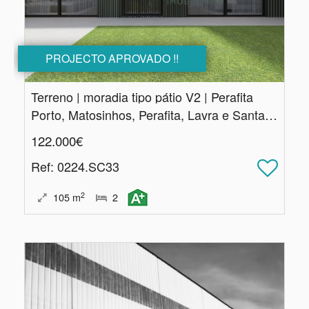
PROJECTO APROVADO !!
Terreno | moradia tipo pátio V2 | Perafita
Porto, Matosinhos, Perafita, Lavra e Santa Cruz do Bispo
122.000€
Ref
: 0224.SC33
2
105
m
2