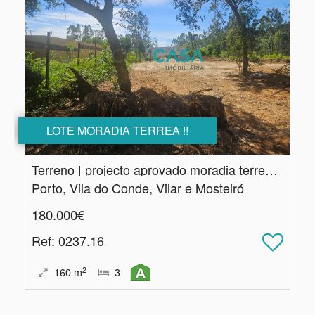
LOTE MORADIA TERREA !!
Terreno | projecto aprovado moradia terrea | Vila do Conde
Porto, Vila do Conde, Vilar e Mosteiró
180.000€
Ref
: 0237.16
2
160
m
3