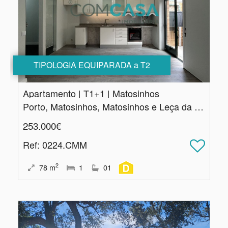
TIPOLOGIA EQUIPARADA a T2
Apartamento | T1+1 | Matosinhos
Porto, Matosinhos, Matosinhos e Leça da Palmeira
253.000€
Ref
: 0224.CMM
2
78
m
1
01