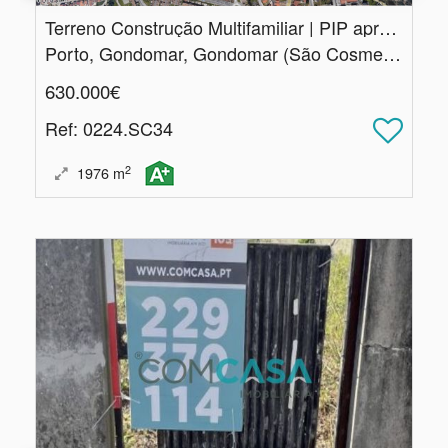
Terreno Construção Multifamiliar | PIP aprovado |
Porto, Gondomar, Gondomar (São Cosme), Valbom e Jovim
630.000€
Ref
: 0224.SC34
2
1976
m