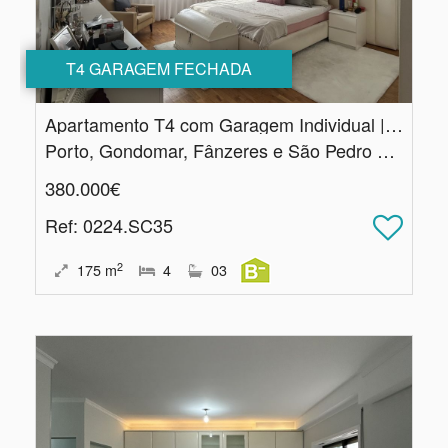
T4 GARAGEM FECHADA
Apartamento T4 com Garagem Individual | Gondomar
Porto, Gondomar, Fânzeres e São Pedro da Cova
380.000€
Ref
: 0224.SC35
2
175
m
4
03