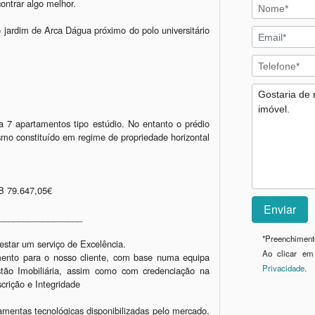
ntrar algo melhor.

 jardim de Arca Dágua próximo do polo universitário 
a 7 apartamentos tipo estúdio. No entanto o prédio 
smo constituído em regime de propriedade horizontal 
B 79.647,05€ 

________________

*
Preenchimento
tar um serviço de Excelência.

Ao clicar em
imento para o nosso cliente, com base numa equipa 
Privacidade
.
stão Imobiliária, assim como com credenciação na 
rição e Integridade

amentas tecnológicas disponibilizadas pelo mercado, 