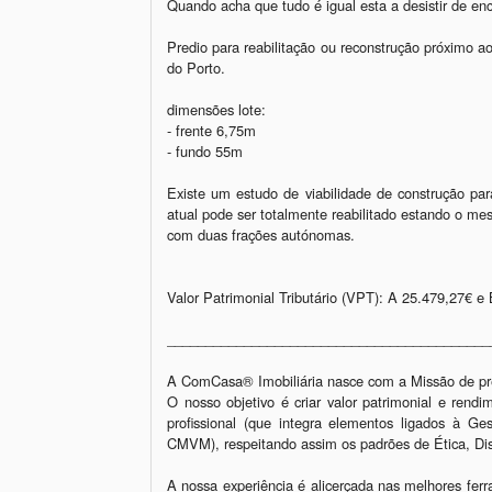
Quando acha que tudo é igual esta a desistir de enco
Predio para reabilitação ou reconstrução próximo ao
do Porto. 

dimensões lote: 

- frente 6,75m

- fundo 55m

Existe um estudo de viabilidade de construção par
atual pode ser totalmente reabilitado estando o me
com duas frações autónomas. 

Valor Patrimonial Tributário (VPT): A 25.479,27€ e 
___________________________________________
A ComCasa® Imobiliária nasce com a Missão de pres
O nosso objetivo é criar valor patrimonial e rend
profissional (que integra elementos ligados à Ge
CMVM), respeitando assim os padrões de Ética, Disc
A nossa experiência é alicerçada nas melhores ferr