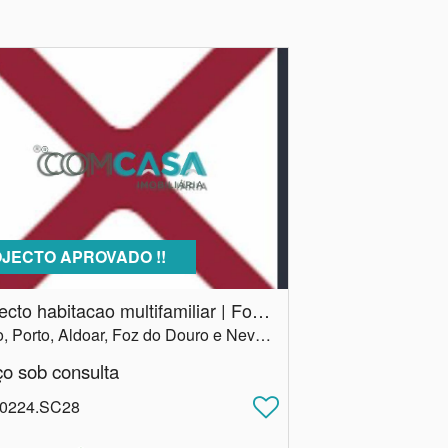
JECTO APROVADO !!
Projecto habitacao multifamiliar | Foz Douro | Porto
Porto, Porto, Aldoar, Foz do Douro e Nevogilde
ço sob consulta
 0224.SC28