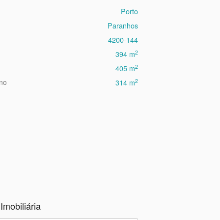
Porto
Paranhos
4200-144
2
394 m
2
405 m
2
eno
314 m
Imobiliária