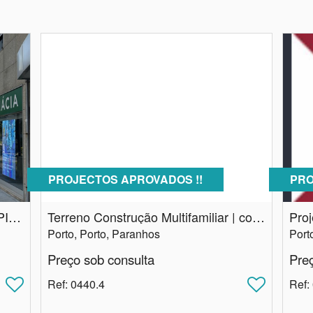
PROJECTOS APROVADOS !!
PRO
Terreno Construção Multifamiliar | PIP aprovado | Porto
Terreno Construção Multifamiliar | com projectos aprovados | Paranhos no Porto
Porto, Porto, Paranhos
Preço sob consulta
Pre
Ref
: 0440.4
Ref
: