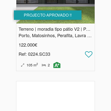
PROJECTO APROVADO !!
Terreno | moradia tipo pátio V2 | Perafita
Porto, Matosinhos, Perafita, Lavra e Santa Cruz do Bispo
122.000€
Ref
: 0224.SC33
2
105
m
2