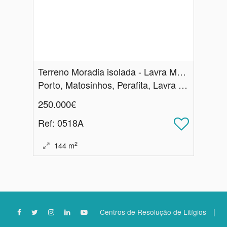
Terreno Moradia isolada - Lavra Matosinhos
Porto, Matosinhos, Perafita, Lavra e Santa Cruz do Bispo
250.000€
Ref
: 0518A
2
144
m
|
Centros de Resolução de Litígios