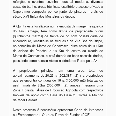
refeições e eventos, cozinha industrial moderna, diversas 
casas de banho, áreas técnicas, escritório e acesso privado à 
Capela-mor composta por conjunto de pinturas murais do 
século XVI típica dos Mosteiros da época.

A Quinta está localizada numa encosta da margem esquerda 
do Rio Tâmega, tem como limite da propriedade 500m 
(quinhentos metros) de frente de rio com possibilidade de 
ancoradouro, localiza-se na freguesia de Vila Boa do Bispo, 
no concelho de Marco de Canaveses, dista cerca de 30 Km 
da cidade de Penafiel e 18 Km do centro da cidade de 
Marco de Canaveses, e está dotada de boas acessibilidades, 
possuindo como acesso rápido a cidade do Porto pela A4.

A propriedade principal tem uma área total de 
aproximadamente de 20,23ha (202.387 m2) + a propriedade 
que se encontra contigua de 16ha (160.000 m2) totalizando 
assim mais de 35ha (350.000 m2), ambas integram uma 
Zona Florestal, Área de Produção Agrícola com respectivos 
Imóveis de apoio como Casa do Caseiro, Cortes e Moinho 
de Moer Cereais.

Neste processo é necessário apresentar Carta de Intencoes 
ou Entendimento (LOI) e ou Prova de Fundos (POF)
