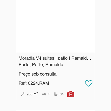
Moradia V4 suites | patio | Ramalde Porto
Porto, Porto, Ramalde
Preço sob consulta
Ref
: 0224.RAM
2
200
m
4
04