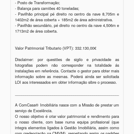
- Posto de Transformação; 

- Balança para camiões 40 toneladas; 

- Pavilhão principal pé direito no centro da nave 8,705m e 
1402m2 de área coberta + 185m2 de área administrativa. 

- Pavilhão secundário, pé direito no centro da nave 4,506m e 
1713m2 de área coberta.  

Valor Patrimonial Tributario (VPT): 332.130,00€

Disclaimer: por questões de sigilo e privacidade as 
fotografias podem não corresponder na totalidade ás 
instalações em referência. Contacte o gestor para obter mais 
informação sobre as mesmas. Poderá ainda ser solicitada 
LOI aos interessados em obter informação sibre o processo.

_________________________________________________________
A ComCasa® Imobiliária nasce com a Missão de prestar um 
serviço de Excelência.

O nosso objetivo é criar valor patrimonial e rendimento para 
o nosso cliente, com base numa equipa profissional (que 
integra elementos ligados à Gestão Imobiliária, assim como 
com credenciação na CMVM), respeitando assim os padrões 