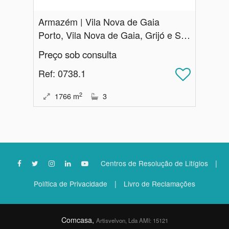
Armazém | Vila Nova de Gaia
Porto, Vila Nova de Gaia, Grijó e Sermonde
Preço sob consulta
Ref
: 0738.1
2
1766
m
3
|
Centros de Resolução de Litígios
|
Política de Privacidade
Livro de Reclamações
Comcasa,
Artisvelvon, Lda AMI: 15121