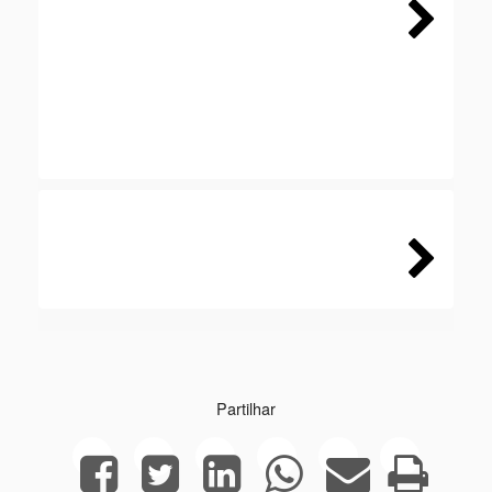
Next
Next
Partilhar