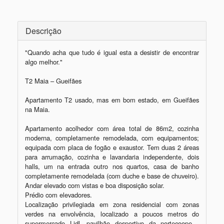
Descrição
"Quando acha que tudo é igual esta a desistir de encontrar 
algo melhor."

T2 Maia – Gueifães

Apartamento T2 usado, mas em bom estado, em Gueifães 
na Maia. 

Apartamento acolhedor com área total de 86m2, cozinha 
moderna, completamente remodelada, com equipamentos; 
equipada com placa de fogão e exaustor. Tem duas 2 áreas 
para arrumação, cozinha e lavandaria independente, dois 
halls, um na entrada outro nos quartos, casa de banho 
completamente remodelada (com duche e base de chuveiro).

Andar elevado com vistas e boa disposição solar.

Prédio com elevadores.

Localização privilegiada em zona residencial com zonas 
verdes na envolvência, localizado a poucos metros do 
supermercado Lidl, pavilhão desportivo da nortecoope , 