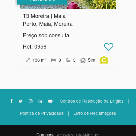
T3 Moreira | Maia
Porto, Maia, Moreira
Preço sob consulta
Ref
: 0956
2
136
m
3
3
Sim
|
Centros de Resolução de Litígios
|
Política de Privacidade
Livro de Reclamações
Comcasa,
Artisvelvon, Lda AMI: 15121