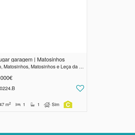
lugar garagem | Matosinhos
Porto, Matosinhos, Matosinhos e Leça da Palmeira
.000€
 0224.B
2
47
m
1
1
Sim