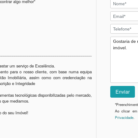
ontrar algo melhor" 

_____________________________________________

tar um serviço de Excelência.

imento para o nosso cliente, com base numa equipa 
stão Imobiliária, assim como com credenciação na 
rição e Integridade

amentas tecnológicas disponibilizadas pelo mercado, 
os que mediamos.

*
Preenchimento
Ao clicar em
 do seu Imóvel!

Privacidade
.