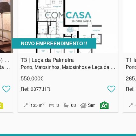
NOVO EMPREENDIMENTO !!
Apartamento de 5 assoalhadas (T4) | varandas | permutas | Matosinhos
T3 | Leça da Palmeira
T1 
Porto, Matosinhos, Matosinhos e Leça da Palmeira
Porto, Matosinhos, Matosinhos e Leça da Palmeira
550.000€
265
Ref
: 0877.HR
Ref
:
2
125
m
3
03
Sim