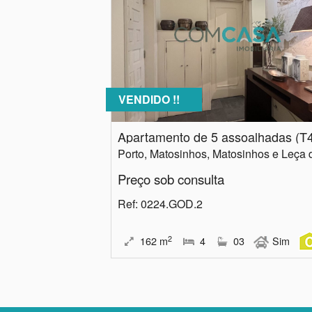
VENDIDO !!
Preço sob consulta
Ref
: 0224.GOD.2
2
162
m
4
03
Sim