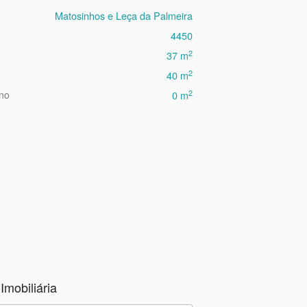
Matosinhos e Leça da Palmeira
4450
2
37 m
2
40 m
2
eno
0 m
Imobiliária