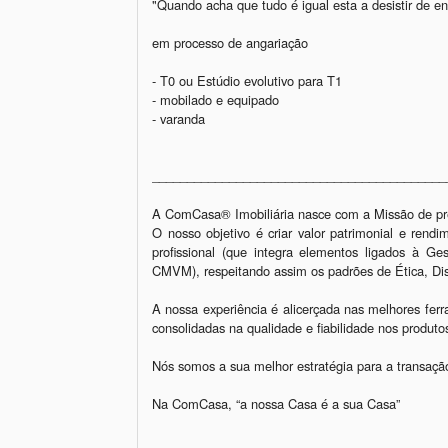
"Quando acha que tudo é igual esta a desistir de enc
em processo de angariação 

- T0 ou Estúdio evolutivo para T1

- mobilado e equipado 

- varanda 

__________________________________________
A ComCasa® Imobiliária nasce com a Missão de pres
O nosso objetivo é criar valor patrimonial e rend
profissional (que integra elementos ligados à Ge
CMVM), respeitando assim os padrões de Ética, Disc
A nossa experiência é alicerçada nas melhores ferr
consolidadas na qualidade e fiabilidade nos produt
Nós somos a sua melhor estratégia para a transação
Na ComCasa, “a nossa Casa é a sua Casa”
