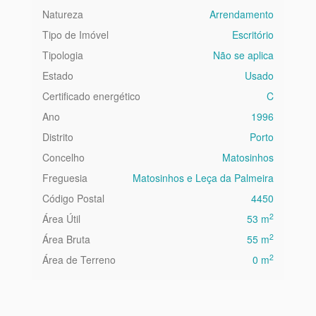
Natureza
Arrendamento
Tipo de Imóvel
Escritório
Tipologia
Não se aplica
Estado
Usado
Certificado energético
C
Ano
1996
Distrito
Porto
Concelho
Matosinhos
Freguesia
Matosinhos e Leça da Palmeira
Código Postal
4450
2
Área Útil
53 m
2
Área Bruta
55 m
2
Área de Terreno
0 m