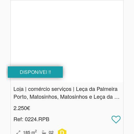
DISPONíVEl !!
Loja | comércio serviços | Leça da Palmeira
Porto, Matosinhos, Matosinhos e Leça da Palmeira
2.250€
Ref
: 0224.RPB
2
185
m
02