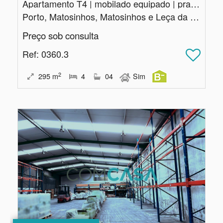
Apartamento T4 | mobilado equipado | praia | Matosinhos
Porto, Matosinhos, Matosinhos e Leça da Palmeira
Preço sob consulta
Ref
: 0360.3
2
295
m
4
04
Sim