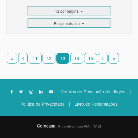
12 por página
Preço mais alto
11
12
13
14
15
|
Centros de Resolução de Litígios
|
Política de Privacidade
Livro de Reclamações
Comcasa,
Artisvelvon, Lda AMI: 15121